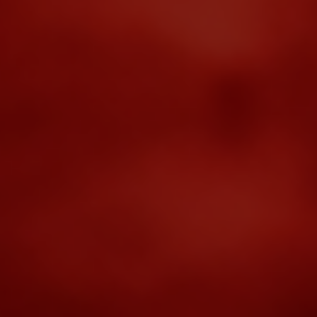
ТРЕНАЖЕРНЫЙ ЗАЛ 700м²
С ПРОФЕССИОНАЛЬНЫМ
ОБОРУДОВАНИЕМ
Тренажеры ведущих брендов
Панатта, Хаммер, ЛайфФитнес
и оснащенная зона Кроссфит